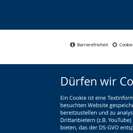
s
ü
ä
e
t
r
l
z
d
n
u
e
.
n
n
Barrierefreiheit
Cookie
g
s
.
p
r
a
Dürfen wir C
c
h
Ein Cookie ist eine Textinfo
e
besuchten Website gespeicher
w
bereitzustellen und zu analys
i
Drittanbietern (z.B. YouTube
r
bieten, das der DS-GVO entsp