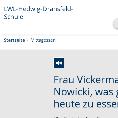
LWL-Hedwig-Dransfeld-
Schule
Transkript anzeigen
Startseite
Mittagessen
Abspielen
Pausieren
Z
A
E
Frau Vickerm
u
k
i
r
t
n
Nowicki, was 
L
i
V
heute zu esse
e
v
i
i
i
d
c
e
e